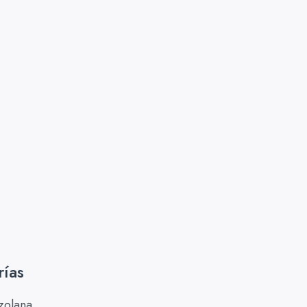
rías
zolana