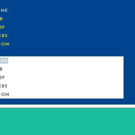
OME
B
BP
EBS
DOM
OME
B
BP
EBS
DOM