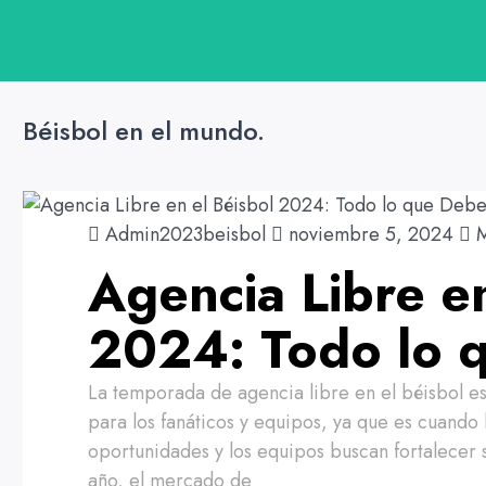
Béisbol en el mundo.
Admin2023beisbol
noviembre 5, 2024
M
Agencia Libre en
2024: Todo lo 
La temporada de agencia libre en el béisbol 
para los fanáticos y equipos, ya que es cuando 
oportunidades y los equipos buscan fortalecer s
año, el mercado de