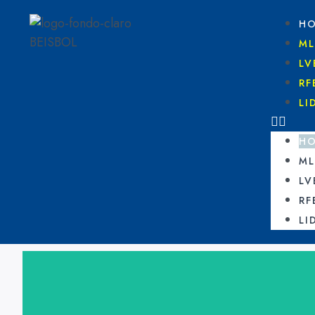
H
ML
LV
RF
LI
H
ML
LV
RF
LI