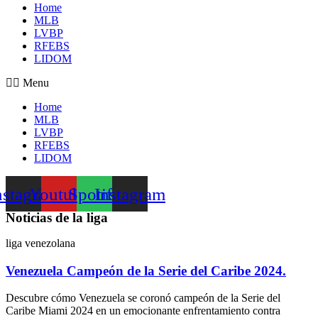
Home
MLB
LVBP
RFEBS
LIDOM
Menu
Home
MLB
LVBP
RFEBS
LIDOM
nstagram
Youtube
Spotify
Instagram
Noticias de la liga
liga venezolana
Venezuela Campeón de la Serie del Caribe 2024.
Descubre cómo Venezuela se coronó campeón de la Serie del
Caribe Miami 2024 en un emocionante enfrentamiento contra