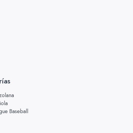
rías
zolana
ñola
gue Baseball