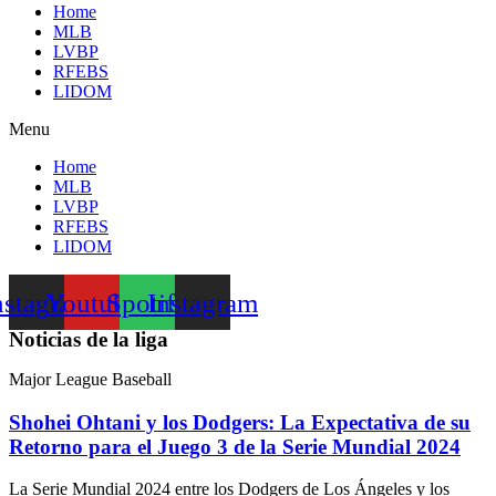
Home
MLB
LVBP
RFEBS
LIDOM
Menu
Home
MLB
LVBP
RFEBS
LIDOM
nstagram
Youtube
Spotify
Instagram
Noticias de la liga
Major League Baseball
Shohei Ohtani y los Dodgers: La Expectativa de su
Retorno para el Juego 3 de la Serie Mundial 2024
La Serie Mundial 2024 entre los Dodgers de Los Ángeles y los