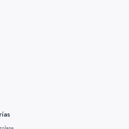
rías
zolana