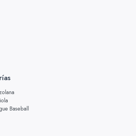
rías
zolana
ñola
gue Baseball