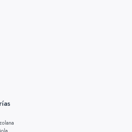
rías
zolana
ñola