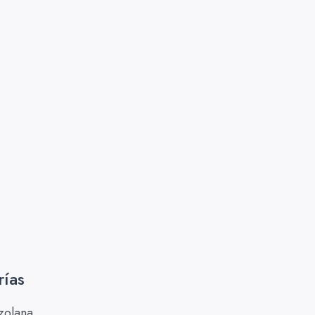
rías
zolana