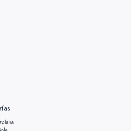
rías
zolana
ñola