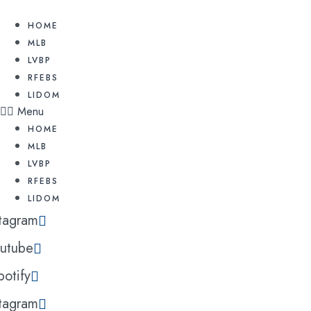
Ir
al
HOME
contenido
MLB
LVBP
RFEBS
LIDOM
Menu
HOME
MLB
LVBP
RFEBS
LIDOM
stagram
utube
potify
stagram