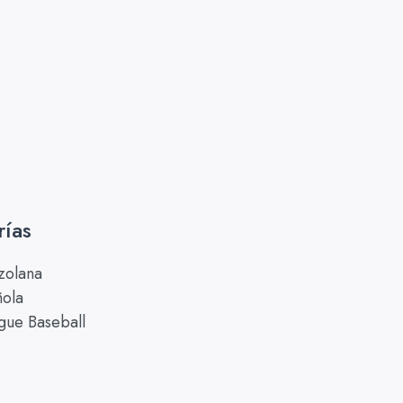
rías
zolana
ñola
gue Baseball