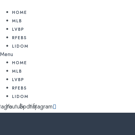
Ir
al
HOME
contenido
MLB
LVBP
RFEBS
LIDOM
Menu
HOME
MLB
LVBP
RFEBS
LIDOM
stagram
Youtube
Spotify
Instagram