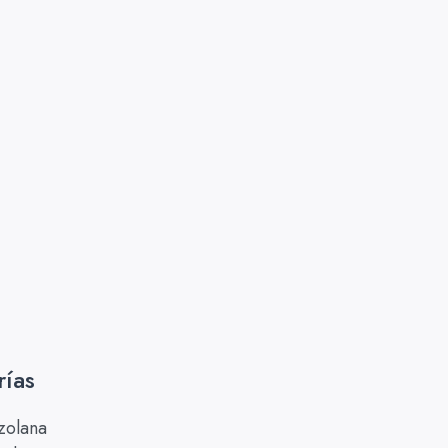
rías
zolana