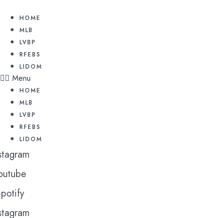
Ir
al
HOME
contenido
MLB
LVBP
RFEBS
LIDOM
Menu
HOME
MLB
LVBP
RFEBS
LIDOM
stagram
outube
potify
stagram