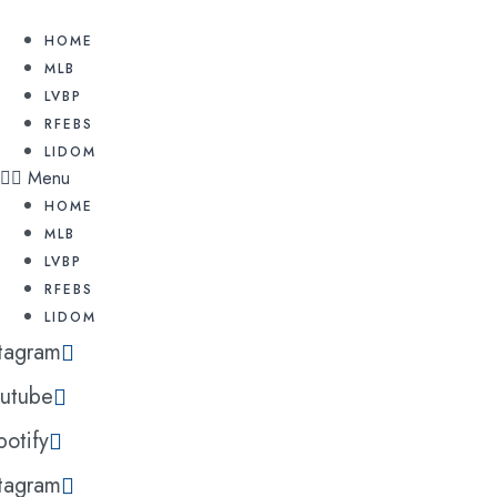
Ir
al
HOME
contenido
MLB
LVBP
RFEBS
LIDOM
Menu
HOME
MLB
LVBP
RFEBS
LIDOM
stagram
utube
potify
stagram